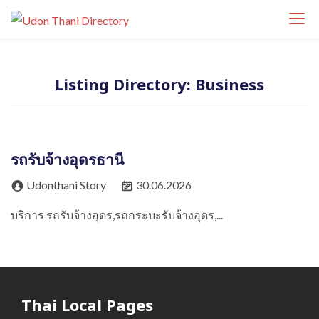
S
Udon Thani
k
Udon Thani Directory ศูนย์รวมธุรกิจ ร้านค้า
Directory
i
ร้านอาหาร โรงแรม คาเฟ่ บริการ และสถานที่
p
สำคัญในจังหวัดอุดรธานี ค้นหาธุรกิจท้องถิ่นได้
Listing Directory:
Business
t
ง่ายในที่เดียว
o
c
o
รถรับจ้างอุดรธานี
n
t
Udonthani Story
30.06.2026
e
บริการ รถรับจ้างอุดร,รถกระบะรับจ้างอุดร,...
n
t
Thai Local Pages