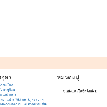
โรงแรม คาเฟ่ บริการ และสถานที่สำคัญในจังหวัดอุดรธานี ค้นหาธุรกิจท้องถิ่
ยวอุดร
หมวดหมู่
คำชะโนด
ัดป่าภูก้อน
ขนส่งและโลจิสติกส์
(1)
ทะเลบัวแดง
อุทยานประวัติศาสตร์ภูพระบาท
พิพิธภัณฑสถานแห่งชาติบ้านเชียง