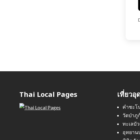
Thai Local Pages
เที่ยวอุ
คำชะโ
วัดป่าภู
ทะเลบั
อุทยานป