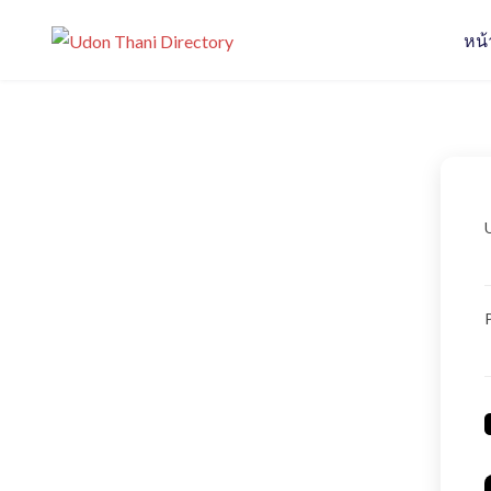
S
หน
k
Udon Thani Dire
Udon Thani Directory ศูนย์รวมธุรกิจ ร้าน
i
p
t
o
c
o
n
t
e
n
t