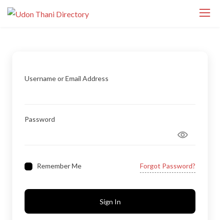
S
Udon Thani
k
Udon Thani Directory ศูนย์รวมธุรกิจ ร้านค้า
Directory
i
ร้านอาหาร โรงแรม คาเฟ่ บริการ และสถานที่
p
สำคัญในจังหวัดอุดรธานี ค้นหาธุรกิจท้องถิ่นได้
t
ง่ายในที่เดียว
o
Username or Email Address
c
o
n
Password
t
e
n
t
Remember Me
Forgot Password?
Sign In