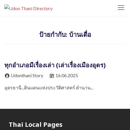
S
Udon Thani
k
Udon Thani Directory ศูนย์รวมธุรกิจ ร้านค้า
Directory
i
ร้านอาหาร โรงแรม คาเฟ่ บริการ และสถานที่
p
สำคัญในจังหวัดอุดรธานี ค้นหาธุรกิจท้องถิ่นได้
ป้ายกำกับ:
บ้านเดื่อ
t
ง่ายในที่เดียว
o
c
o
ทุกอำเภอมีเรื่องเล่า (เล่าเรื่องเมืองอุดร)
n
t
Udonthani Story
16.06.2025
e
อุดรธานี...ดินแดนแห่งประวัติศาสตร์ ตำนาน...
n
t
Thai Local Pages