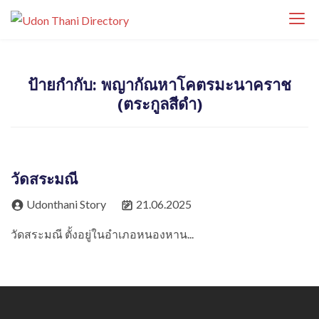
S
Udon Thani
k
Udon Thani Directory ศูนย์รวมธุรกิจ ร้านค้า
Directory
i
ร้านอาหาร โรงแรม คาเฟ่ บริการ และสถานที่
p
สำคัญในจังหวัดอุดรธานี ค้นหาธุรกิจท้องถิ่นได้
ป้ายกำกับ:
พญากัณหาโคตรมะนาคราช
t
ง่ายในที่เดียว
(ตระกูลสีดำ)
o
c
o
n
วัดสระมณี
t
e
Udonthani Story
21.06.2025
n
วัดสระมณี ตั้งอยู่ในอำเภอหนองหาน...
t