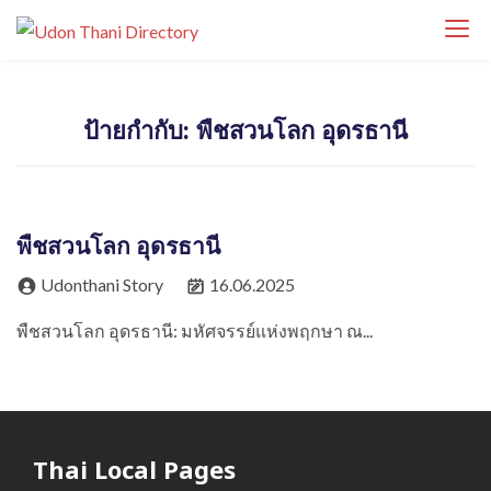
S
Udon Thani
k
Udon Thani Directory ศูนย์รวมธุรกิจ ร้านค้า
Directory
i
ร้านอาหาร โรงแรม คาเฟ่ บริการ และสถานที่
p
สำคัญในจังหวัดอุดรธานี ค้นหาธุรกิจท้องถิ่นได้
ป้ายกำกับ:
พืชสวนโลก อุดรธานี
t
ง่ายในที่เดียว
o
c
o
พืชสวนโลก อุดรธานี
n
t
Udonthani Story
16.06.2025
e
พืชสวนโลก อุดรธานี: มหัศจรรย์แห่งพฤกษา ณ...
n
t
Thai Local Pages