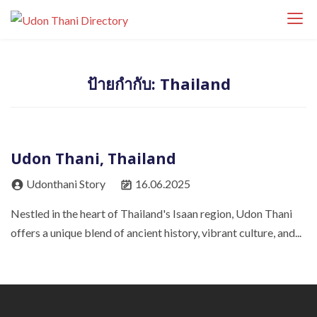
S
Udon Thani
k
Udon Thani Directory ศูนย์รวมธุรกิจ ร้านค้า
Directory
i
ร้านอาหาร โรงแรม คาเฟ่ บริการ และสถานที่
p
สำคัญในจังหวัดอุดรธานี ค้นหาธุรกิจท้องถิ่นได้
ป้ายกำกับ:
Thailand
t
ง่ายในที่เดียว
o
c
o
Udon Thani, Thailand
n
t
Udonthani Story
16.06.2025
e
Nestled in the heart of Thailand's Isaan region, Udon Thani
n
offers a unique blend of ancient history, vibrant culture, and...
t