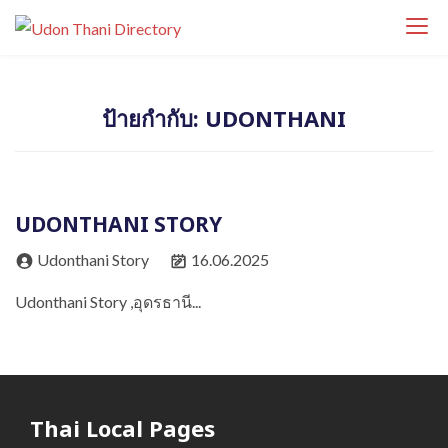
S
Udon Thani
k
Udon Thani Directory ศูนย์รวมธุรกิจ ร้านค้า
Directory
i
ร้านอาหาร โรงแรม คาเฟ่ บริการ และสถานที่
p
สำคัญในจังหวัดอุดรธานี ค้นหาธุรกิจท้องถิ่นได้
ป้ายกำกับ:
UDONTHANI
t
ง่ายในที่เดียว
o
c
o
UDONTHANI STORY
n
t
Udonthani Story
16.06.2025
e
Udonthani Story ,อุดรธานี...
n
t
Thai Local Pages